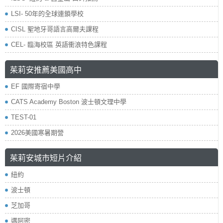
LSI- 50年的全球連鎖學校
CISL 聖地牙哥語言高爾夫課程
CEL- 臨海校區 英語衝浪特色課程
茱莉安推薦美國高中
EF 國際寄宿中學
CATS Academy Boston 波士頓文理中學
TEST-01
2026美國寒暑期營
茱莉安城市短片介紹
紐約
波士頓
芝加哥
邁阿密