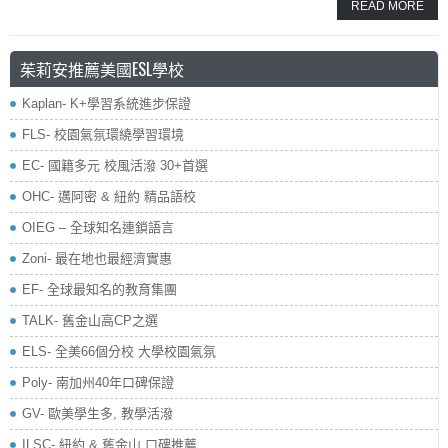
READ MORE
茱莉安推薦美國ESL學校
Kaplan- K+學習系統進步保證
FLS- 校園氣氛環繞學習環境
EC- 國籍多元 校風活潑 30+首選
OHC- 邁阿密 & 紐約 精品語校
OIEG – 全球知名連鎖語言
Zoni- 最在地也最經濟實惠
EF- 全球最知名的教育集團
TALK- 舊金山高CP之選
ELS- 全美66個分校 大學校園氣氛
Poly- 南加州40年口碑保證
GV- 歐美學生多, 教學活潑
ILSC- 紐約 & 舊金山 口碑推薦