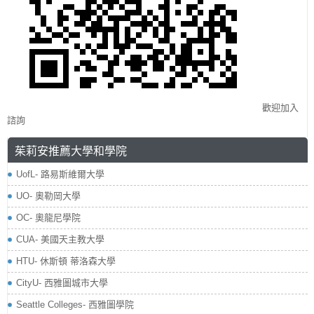
歡迎加入
諮詢
茱莉安推薦大學和學院
​UofL- 路易斯維爾大學
UO- 奧勒岡大學
OC- 奧龍尼學院
CUA- 美國天主教大學
HTU- 休斯頓 蒂洛森大學
CityU- 西雅圖城市大學
Seattle Colleges- 西雅圖學院