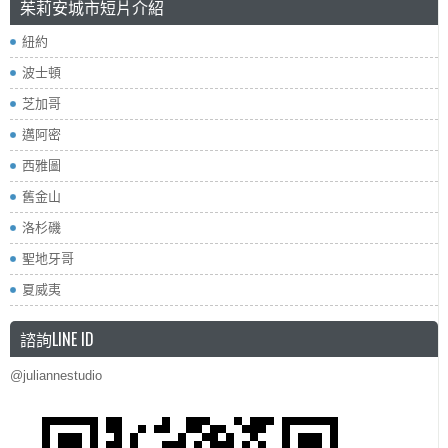
茱莉安城市短片介紹
紐約
波士頓
芝加哥
邁阿密
西雅圖
舊金山
洛杉磯
聖地牙哥
夏威夷
諮詢LINE ID
@juliannestudio