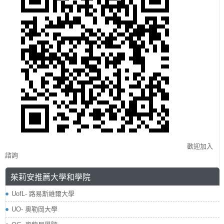
歡迎加入
諮詢
茱莉安推薦大學和學院
​UofL- 路易斯維爾大學
UO- 奧勒岡大學