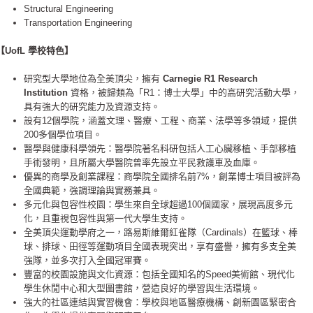
Structural Engineering
Transportation Engineering
【​UofL 學校特色】
研究型大學地位為全美頂尖，擁有
Carnegie R1 Research
Institution
資格，被歸類為「R1：博士大學」中的高研究活動大學，
具有強大的研究能力及資源支持。
設有12個學院，涵蓋文理、醫療、工程、商業、法學等多領域，提供
200多個學位項目。
醫學與健康科學領先：醫學院著名科研包括人工心臟移植、手部移植
手術發明，且所屬大學醫院曾率先設立平民救護車及血庫。
優異的商學及創業課程：商學院全國排名前7%，創業博士項目被評為
全國典範，強調理論與實務兼具。
多元化與包容性校園：學生來自全球超過100個國家，展現高度多元
化，且重視包容性與第一代大學生支持。
全美頂尖運動學府之一，路易斯維爾紅雀隊（Cardinals）在籃球、棒
球、排球、田徑等運動項目全國表現突出，享有盛譽，擁有多支全美
強隊，
並多次打入全國冠軍賽。
豐富的校園設施與文化資源：包括全國知名的Speed美術館、現代化
學生休閒中心和大型圖書館，營造良好的學習與生活環境。
強大的社區連結與實習機會：學校與地區醫療機構、創新園區緊密合