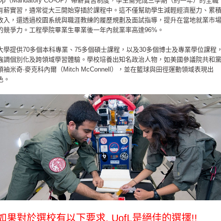
Op（Mandatory CO-OP）帶薪實習制度，學生需完成三學期（約一年）的全職
有薪實習，通常從大三開始穿插於課程中。這不僅幫助學生減輕經濟壓力、累
收入，還透過校園系統與職涯教練的履歷規劃及面試指導，提升在當地就業市
的競爭力。工程學院畢業生畢業後一年內就業率高達96%。
大學提供70多個本科專業、75多個碩士課程，以及30多個博士及專業學位課程
強調個別化及跨領域學習體驗。學校培養出知名政治人物，如美國參議院共和
領袖米奇·麥克科內爾（Mitch McConnell），並在籃球與田徑運動領域表現出
色。
如果對於選校有以下要求, UofL是絕佳的選擇!!