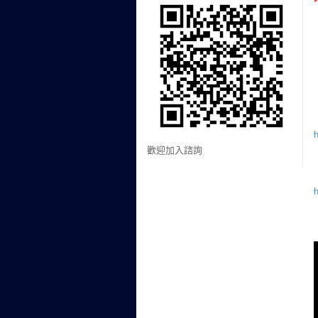
h
歡迎加入諮詢
h