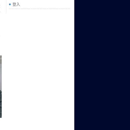
登入
積
場
，
黨