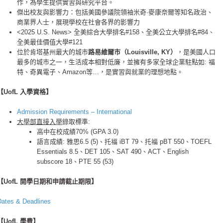
作，為學生提供實習與研究平台。
傑出校友與影響力：包括美國參議院領袖米奇·麥康奈爾等知名政治、
商業界人士，展現學校在社會各界的影響力
<2025 U.S. News> 全美綜合大學排名
#158
、全美公立大學排名
#84
、
全美最佳價值大學
#121
位於肯塔基州最大的城市
路易維爾市（
Louisville, KY
）
，是美國人口
最多的城市之一，生活成本相對低廉，
並擁有多家全球企業駐點如
:
福
特、奇異電子、
Amazon
等
…
，是實習與就業的理想地點。
【​UofL 入學資格】
Admission Requirements – International
大學部直接入學
錄取標準:
高中在校成績70% (GPA 3.0)
語言成績: 雅思6.5 (5)、托福 iBT 79、托福 pBT 550、TOEFL
Essentials 8.5、DET 105、SAT 490、ACT、English
subscore 18、PTE 55 (53)
【​UofL 開學日期和申請截止期限】
Dates & Deadlines
【​UofL 學費】