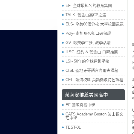
EF- 全球最知名的教育集團
TALK- 舊金山高CP之選
ELS- 全美66個分校 大學校園氣氛
Poly- 南加州40年口碑保證
GV- 歐美學生多, 教學活潑
ILSC- 紐約 & 舊金山 口碑推薦
LSI- 50年的全球連鎖學校
CISL 聖地牙哥語言高爾夫課程
CEL- 臨海校區 英語衝浪特色課程
茱莉安推薦美國高中
EF 國際寄宿中學
CATS Academy Boston 波士頓文
理中學
TEST-01