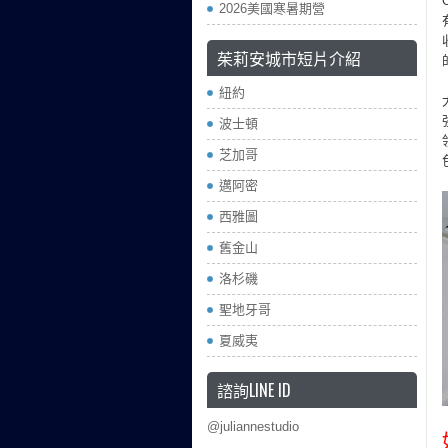
2026美國寒暑期營
茱莉安城市短片介紹
紐約
波士頓
芝加哥
邁阿密
西雅圖
舊金山
洛杉磯
聖地牙哥
夏威夷
諮詢LINE ID
@juliannestudio