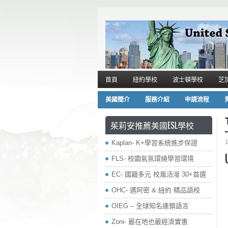
首頁
紐約學校
波士頓學校
芝
美國簡介
服務介紹
申請流程
茱莉安推薦美國ESL學校
Kaplan- K+學習系統進步保證
FLS- 校園氣氛環繞學習環境
EC- 國籍多元 校風活潑 30+首選
OHC- 邁阿密 & 紐約 精品語校
OIEG – 全球知名連鎖語言
Zoni- 最在地也最經濟實惠