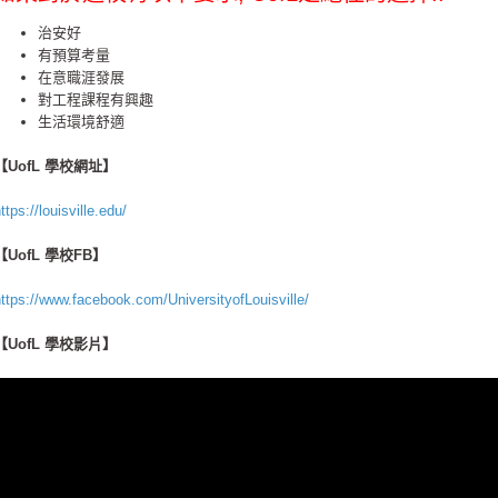
治安好
有預算考量
在意職涯發展
對工程課程有興趣
生活環境舒適
【​UofL 學校網址】
ttps://louisville.edu/
【​UofL 學校FB】
ttps://www.facebook.com/UniversityofLouisville/
【​UofL 學校影片】