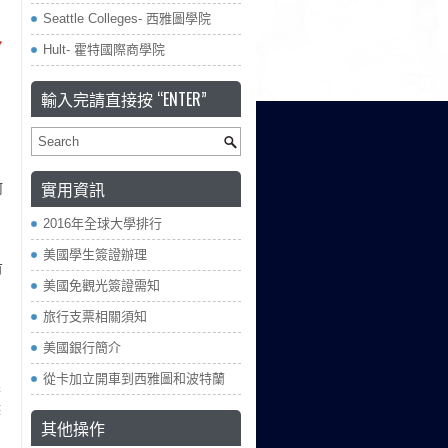
Seattle Colleges- 西雅圖學院
Hult- 霍特國際商學院
輸入完請直接按 “ENTER”
實用資訊
阿
」
2016年全球大學排行
美國學生簽證辦理
有
美國免觀光簽證需知
旅行支票相關須知
美國銀行簡介
從卡加立開車到西雅圖和波特蘭
學
然
其他操作