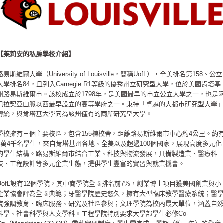
【​茱莉安的私房學校介紹】
路易斯維爾大學（University of Louisville，簡稱UofL），全美排名第158、公立
大學排名84，且列入Carnegie R1等級的優秀州立研究型大學，位於美國肯塔基
州路易斯維爾市。該校成立於1798年，是美國最早的市立公立大學之一，也是
巴拉契亞山脈以西最早設立的高等學府之一。秉持「卓越的大都市研究型大學
傳統，與肯塔基大學同為該州僅有的兩所研究型大學。
學校擁有三個主要校區，包含155棟校舍，距離路易斯維爾市中心約4公里。約
2萬4千名學生，來自肯塔基州各地、全美以及超過100個國家，展現高度多元化
的學生結構。路易斯維爾市結合工業、科技與物流發展，具備製造業、醫療科
技、工程設計等多元企業生態，提供學生豐富的實習與就業機會。
UofL設有12個學院，其中商學院全國排名前7%，創業博士項目獲美國創業與小
企業協會評為全國典範；牙醫學院歷史悠久，擁有大型臨床教學醫療系統；醫
院強調教育、臨床服務、研究及社區參與；文理學院為校內最大單位，涵蓋自
科學、社會科學與人文學科。工程學院特別要求大學部學生必修Co-