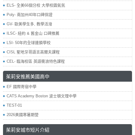
ELS- 全美66個分校 大學校園氣氛
Poly- 南加州40年口碑保證
GV- 歐美學生多, 教學活潑
ILSC- 紐約 & 舊金山 口碑推薦
LSI- 50年的全球連鎖學校
CISL 聖地牙哥語言高爾夫課程
CEL- 臨海校區 英語衝浪特色課程
茱莉安推薦美國高中
EF 國際寄宿中學
CATS Academy Boston 波士頓文理中學
TEST-01
2026美國寒暑期營
茱莉安城市短片介紹