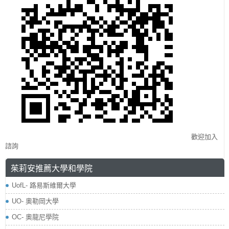
歡迎加入
諮詢
茱莉安推薦大學和學院
​UofL- 路易斯維爾大學
UO- 奧勒岡大學
OC- 奧龍尼學院