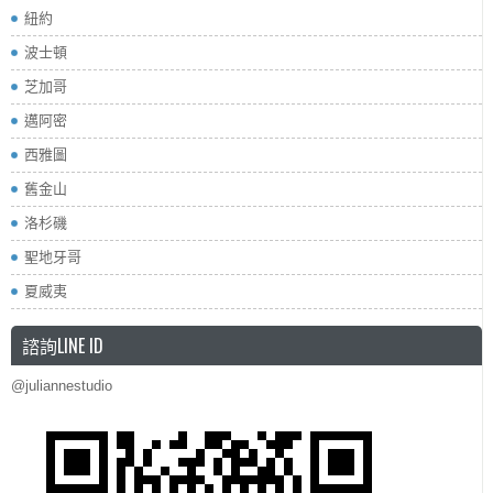
紐約
波士頓
芝加哥
邁阿密
西雅圖
舊金山
洛杉磯
聖地牙哥
夏威夷
諮詢LINE ID
@juliannestudio