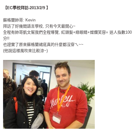
【EC學校拜訪-2013/2/9
】
蘇格蘭帥哥: Kevin
拜訪了好幾間語言學校, 只有今天最開心~
全程有帥哥凱文幫我們全程導覽, 紅頭髮+綠眼睛+燦爛笑容= 迷人指數100
分!!
也證實了原來蘇格蘭裙底真的什麼都沒穿ㄟ~~
(他說這樣風吹來比較涼~)