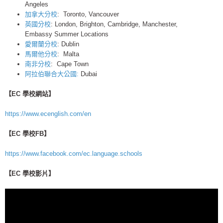
Angeles
加拿大分校
: Toronto, Vancouver
英國分校
: London, Brighton, Cambridge, Manchester,
Embassy Summer Locations
愛爾蘭分校
: Dublin
馬爾他分校
: Malta
南非分校
: Cape Town
阿拉伯聯合大公國:
Dubai
【EC 學校網站】
https://www.ecenglish.com/en
【EC 學校FB】
https://www.facebook.com/ec.language.schools
【EC 學校影片】