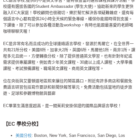
EC語言學校,提供的不是英文學習，還有很豐富的選修課程與課外活動，學
校還有選拔各國的Student Ambassador (學生大使)，協助新來的學生更快
融入EC大家庭！學校顧問也很親切，樂於幫忙解決各項疑難雜症，還有每
個語言中心都有提供24小時全天候的緊急專線，確保你能隨時得到支援。
下課後，除了可以參加各種活動及workshop，有時也能跟最喜愛的老師喝
咖啡聊聊天喔！
EC是非常有名而且成功的全球連絡語言學校，發源於馬爾它，在全世界一
共有21所分校，美國8所，加拿大2所，英國6所，馬爾他1所，南非1所。課
程多元且統一，方便轉換分校，除了提供普通英文學習，也有針對年紀或
需求提供專屬課程，例如青少年英文課程、30歲以上成人課程、大學準備
課程、考試預備課程、職場英文課程、商用英文課程等。
位在央街與艾靈頓道地區熙來攘往的鬧區路口，附近有許多商店和餐館免
費語言研習包括寫作要訣和新聞快報等單元，免費活動包括當地的徒步旅
遊、足球和參觀博物館與藝廊
EC畢業生滿意度超高，是一間茱莉安掛保證的國際品牌語言學校！
【EC 學校分校】
美國分校
: Boston, New York, San Francisco, San Diego, Los