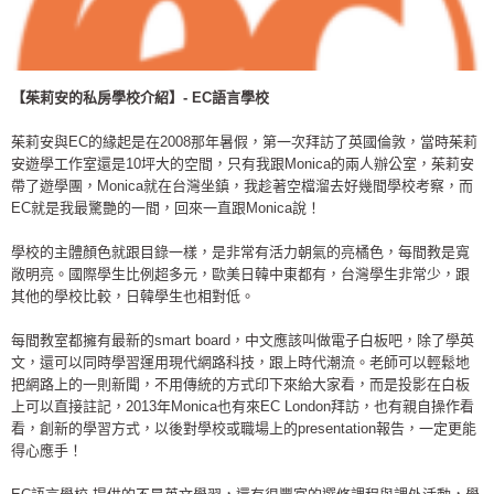
【茱莉安的私房學校介紹】- EC語言學校
茱莉安與EC的緣起是在2008那年暑假，第一次拜訪了英國倫敦，當時茱莉
安遊學工作室還是10坪大的空間，只有我跟Monica的兩人辦公室，茱莉安
帶了遊學團，Monica就在台灣坐鎮，我趁著空檔溜去好幾間學校考察，而
EC就是我最驚艷的一間，回來一直跟Monica說！
學校的主體顏色就跟目錄一樣，是非常有活力朝氣的亮橘色，每間教是寬
敞明亮。國際學生比例超多元，歐美日韓中東都有，台灣學生非常少，跟
其他的學校比較，日韓學生也相對低。
每間教室都擁有最新的smart board，中文應該叫做電子白板吧，除了學英
文，還可以同時學習運用現代網路科技，跟上時代潮流。老師可以輕鬆地
把網路上的一則新聞，不用傳統的方式印下來給大家看，而是投影在白板
上可以直接註記，2013年Monica也有來EC London拜訪，也有親自操作看
看，創新的學習方式，以後對學校或職場上的presentation報告，一定更能
得心應手！