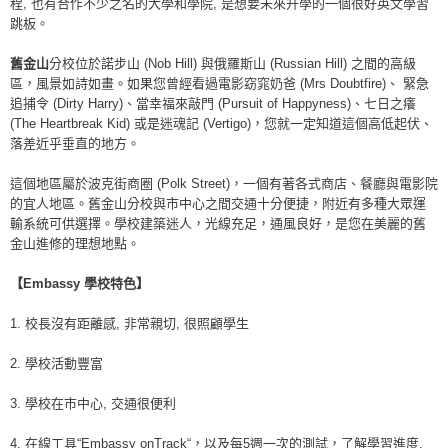
程, 也有合作不少之名的大學和學院, 是想要未來升學的一個很好英文學習
跳板。
舊金山
分校位於諾步山 (Nob Hill) 與俄羅斯山 (Russian Hill) 之間的高級
區，風景如詩如畫。如果您曾經看過電影窈窕奶爸 (Mrs Doubtfire)、 緊急
追捕令 (Dirty Harry)、當幸福來敲門 (Pursuit of Happyness)、七日之癢
(The Heartbreak Kid) 或是迷魂記 (Vertigo)，您就一定知道這個高低起伏、
落差近乎垂直的地方。
這個地區屬於波克街商圈 (Polk Street)，一個有著各式商店、餐廳與電影院
的宜人地區。舊金山分校與市中心之間交通十分便捷，附近有多種大眾運
輸系統可供選擇。學校建築迷人，光線充足，通風良好，是您在美麗的舊
金山進修的理想地點。
【Embassy 學校特色】
1. 校長沒有距離感, 非常親切, 很照顧學生
2. 學校活動豐富
3. 學校在市中心, 交通很便利
4. 在線工具“Embassy onTrack“，以及每5週一次的測試，了解學習進度,