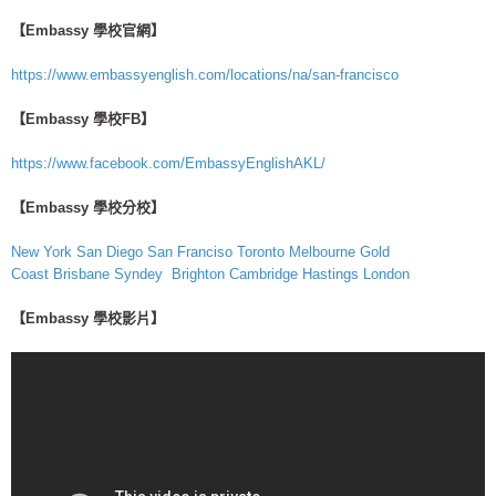
【Embassy 學校官網】
https://www.embassyenglish.com/locations/na/san-francisco
【Embassy 學校FB】
https://www.facebook.com/EmbassyEnglishAKL/
【Embassy 學校分校】
New York
San Diego
San Franciso
Toronto
Melbourne
Gold
Coast
Brisbane
Syndey
Brighton
Cambridge
Hastings
London
【Embassy 學校影片】