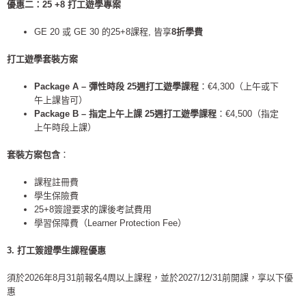
優惠二：
25 +8
打工遊學專案
GE 20 或 GE 30 的25+8課程, 皆享
8
折學費
打工遊學套裝方案
Package A –
彈性時段
25
週打工遊學課程
：€4,300（上午或下
午上課皆可）
Package B –
指定上午上課
25
週打工遊學課程
：€4,500（指定
上午時段上課）
套裝方案包含
：
課程註冊費
學生保險費
25+8簽證要求的課後考試費用
學習保障費（Learner Protection Fee）
3. 打工簽證學生課程優惠
須於2026年8月31前報名4周以上課程，並於2027/12/31前開課，享以下優
惠