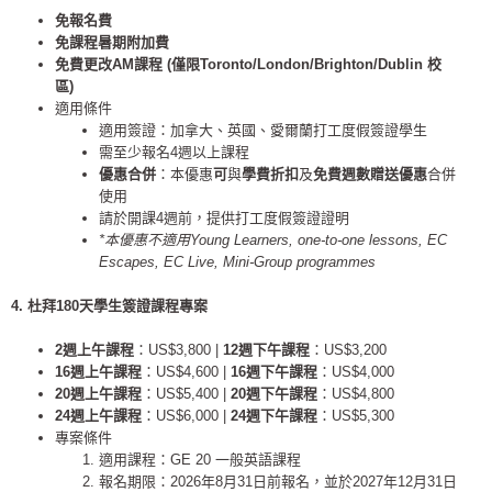
免報名費
免課程暑期附加費
免費更改
AM
課程
(
僅限
Toronto/London/Brighton/Dublin
校
區
)
適用條件
適用簽證：加拿大、英國、愛爾蘭打工度假簽證學生
需至少報名4週以上課程
優惠合併
：本優惠
可
與
學費折扣
及
免費週數贈送優惠
合併
使用
請於開課4週前，提供打工度假簽證證明
*
本優惠不適用
Young Learners, one-to-one lessons, EC
Escapes, EC Live, Mini-Group programmes
4. 杜拜
180
天學生簽證課程專案
2
週上午課程
：US$3,800 |
12
週下午課程
：US$3,200
16
週上午課程
：US$4,600 |
16
週下午課程
：US$4,000
20
週上午課程
：US$5,400 |
20
週下午課程
：US$4,800
24
週上午課程
：US$6,000 |
24
週下午課程
：US$5,300
專案條件
適用課程：GE 20 一般英語課程
報名期限：2026年8月31日前報名，並於2027年12月31日