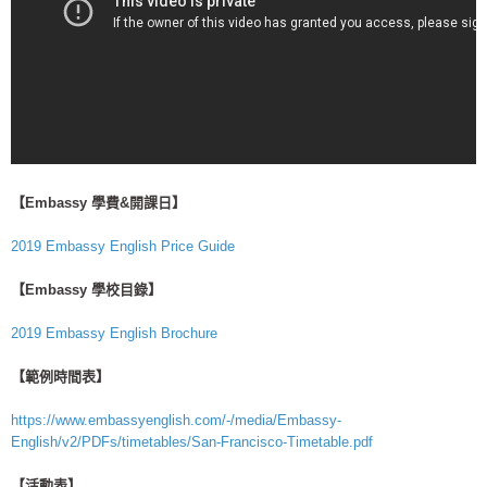
【Embassy 學費&開課日】
2019 Embassy English Price Guide
【Embassy 學校目錄】
2019 Embassy English Brochure
【範例時間表】
https://www.embassyenglish.com/-/media/Embassy-
English/v2/PDFs/timetables/San-Francisco-Timetable.pdf
【活動表】