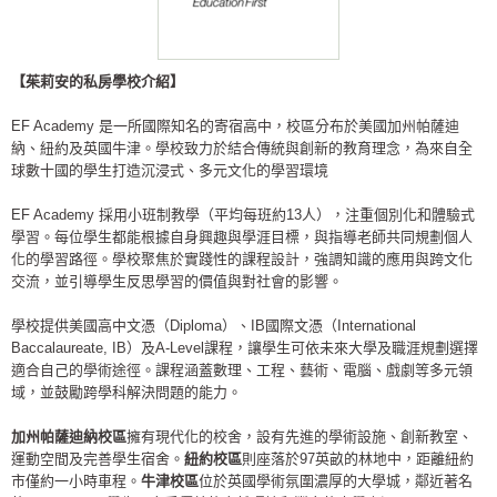
【茱莉安的私房學校介紹】
EF Academy 是一所國際知名的寄宿高中，校區分布於美國加州帕薩迪
納、紐約及英國牛津。學校致力於結合傳統與創新的教育理念，為來自全
球數十國的學生打造沉浸式、多元文化的學習環境
EF Academy 採用小班制教學（平均每班約13人），注重個別化和體驗式
學習。每位學生都能根據自身興趣與學涯目標，與指導老師共同規劃個人
化的學習路徑。學校聚焦於實踐性的課程設計，強調知識的應用與跨文化
交流，並引導學生反思學習的價值與對社會的影響。
學校提供美國高中文憑（Diploma）、IB國際文憑（International
Baccalaureate, IB）及A-Level課程，讓學生可依未來大學及職涯規劃選擇
適合自己的學術途徑。課程涵蓋數理、工程、藝術、電腦、戲劇等多元領
域，並鼓勵跨學科解決問題的能力。
加州帕薩迪納校區
擁有現代化的校舍，設有先進的學術設施、創新教室、
運動空間及完善學生宿舍。
紐約校區
則座落於97英畝的林地中，距離紐約
市僅約一小時車程。
牛津校區
位於英國學術氛圍濃厚的大學城，鄰近著名