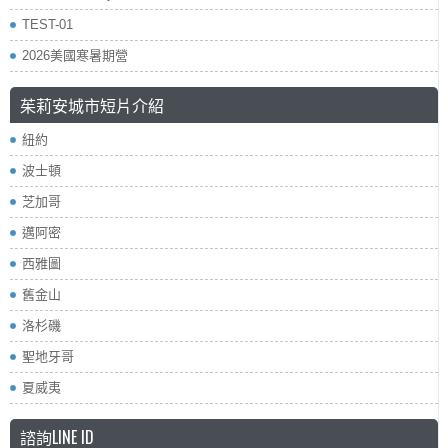
TEST-01
2026美國寒暑期營
茱莉安城市短片介紹
紐約
波士頓
芝加哥
邁阿密
西雅圖
舊金山
洛杉磯
聖地牙哥
夏威夷
諮詢LINE ID