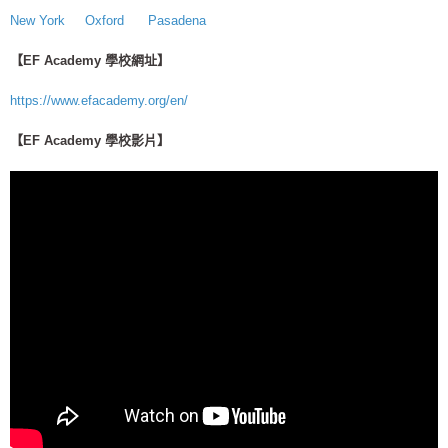
New York
Oxford
Pasadena
【EF Academy 學校網址】
https://www.efacademy.org/en/
【EF Academy 學校影片】