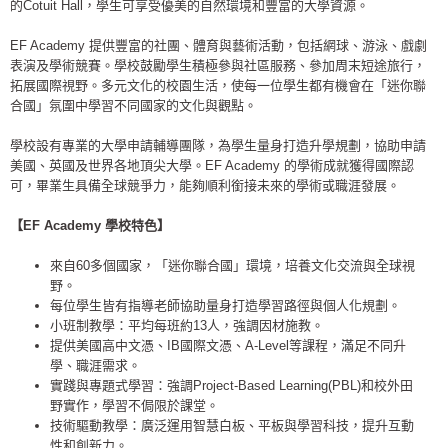
的Cotuit Hall，學生可享受優美的自然環境和豐富的大學資源。
EF Academy 提供豐富的社團、體育與藝術活動，包括網球、游泳、戲劇
表演及學術競賽。學校鼓勵學生積極參與社區服務、參加周末短途旅行，
拓展國際視野。多元文化的校園生活，使每一位學生都有機會在「迷你聯
合國」氛圍中學習不同國家的文化與觀點。
學校設有專業的大學申請輔導團隊，為學生量身打造升學規劃，協助申請
美國、英國及世界各地頂尖大學。EF Academy 的學術成就獲得國際認
可，畢業生具備全球競爭力，能夠順利銜接未來的學術或職涯發展。
【EF Academy 學校特色】
來自60多個國家，「迷你聯合國」環境，培養文化交流與全球視
野。
每位學生皆有指導老師協助量身打造學習路徑與個人化規劃。
小班制教學：平均每班約13人，強調因材施教。
提供美國高中文憑、IB國際文憑、A-Level等課程，滿足不同升
學、職涯需求。
實踐與專題式學習：強調Project-Based Learning(PBL)和校外田
野實作，學習不侷限於課堂。
技術驅動教學：廣泛運用智慧白板、平板與學習科技，提升互動
性和創新力。