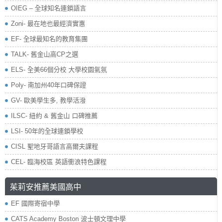
OIEG – 全球知名連鎖語言
Zoni- 最在地也最經濟實惠
EF- 全球最知名的教育集團
TALK- 舊金山高CP之選
ELS- 全美66個分校 大學校園氣氛
Poly- 南加州40年口碑保證
GV- 歐美學生多, 教學活潑
ILSC- 紐約 & 舊金山 口碑推薦
LSI- 50年的全球連鎖學校
CISL 聖地牙哥語言高爾夫課程
CEL- 臨海校區 英語衝浪特色課程
茱莉安推薦美國高中
EF 國際寄宿中學
CATS Academy Boston 波士頓文理中學