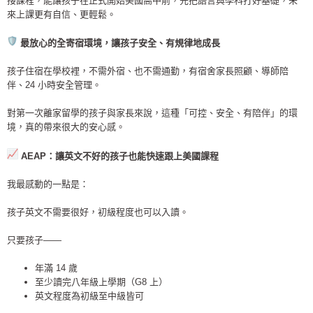
接課程，
能讓孩子在正式開始美國高中前，先把語言與學科打好基礎，
未
來上課更有自信、更輕鬆。
最放心的全寄宿環境，讓孩子安全、有規律地成長
孩子住宿在學校裡，不需外宿、也不需通勤，有宿舍家長照顧、導師陪
伴、24 小時安全管理。
對第一次離家留學的孩子與家長來說，這種「可控、安全、有陪伴」的環
境，真的帶來很大的安心感。
AEAP：讓英文不好的孩子也能快速跟上美國課程
我最感動的一點是：
孩子英文不需要很好，初級程度也可以入讀。
只要孩子——
年滿 14 歲
至少讀完八年級上學期（G8 上）
英文程度為初級至中級皆可